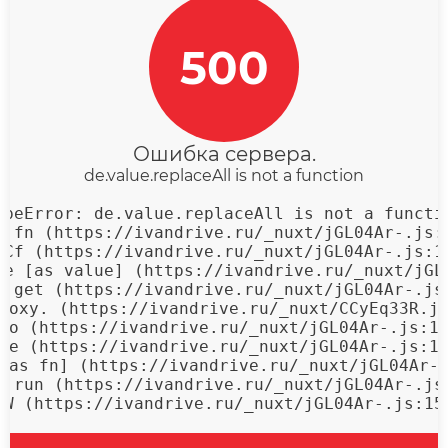
500
Ошибка сервера.
de.value.replaceAll is not a function
ypeError: de.value.replaceAll is not a functio
m.fn (https://ivandrive.ru/_nuxt/jGL04Ar-.js:3
 Cf (https://ivandrive.ru/_nuxt/jGL04Ar-.js:10
ue [as value] (https://ivandrive.ru/_nuxt/jGL0
f.get (https://ivandrive.ru/_nuxt/jGL04Ar-.js:
roxy.
 (https://ivandrive.ru/_nuxt/CCyEq33R.js
bo (https://ivandrive.ru/_nuxt/jGL04Ar-.js:15
We (https://ivandrive.ru/_nuxt/jGL04Ar-.js:15
[as fn] (https://ivandrive.ru/_nuxt/jGL04Ar-.
f.run (https://ivandrive.ru/_nuxt/jGL04Ar-.js:
 W (https://ivandrive.ru/_nuxt/jGL04Ar-.js:15